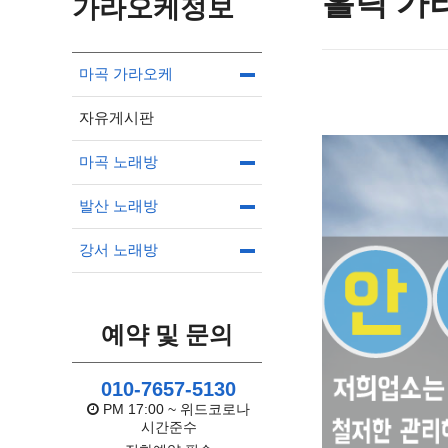
홀릭 가
가라오케정보
마곡 가라오케
자유게시판
마곡 노래방
발산 노래방
강서 노래방
예약 및 문의
010-7657-5130
PM 17:00 ~ 위드코로나
시간준수