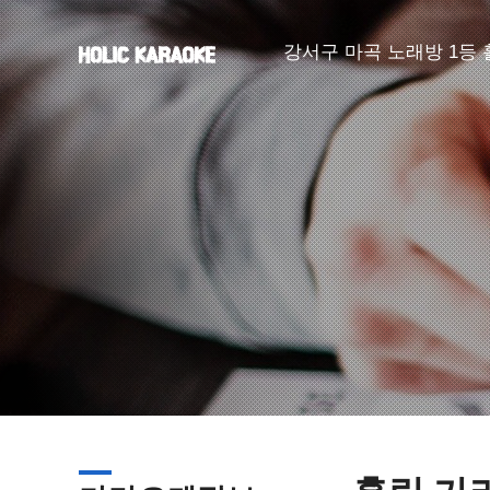
강서구 마곡 노래방 1등
#마곡룸#발산룸
#마곡가라오케#발산가라오케
#마곡퍼블릭#발산퍼블릭#강
#마곡노래방#발산노래방#강