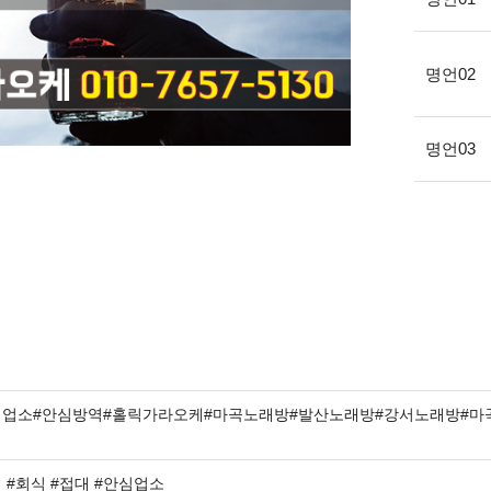
명언02
명언03
심업소#안심방역#홀릭가라오케#마곡노래방#발산노래방#강서노래방#마
 #회식 #접대 #안심업소