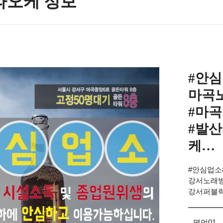
라오케 정보
#안
마곡
#마
#발
케…
#안심업소
강서노래방
강서퍼블
명언01