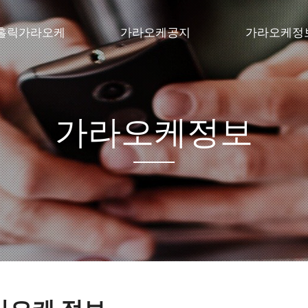
 홀릭가라오케
가라오케공지
가라오케정
마곡 가라오케
#강서가라오케
자유게시판
서퍼블릭
마곡 노래방
가라오케정보
서노래방
발산 노래방
강서 노래방