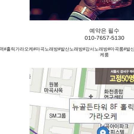
예약은 필수
010-7657-5130
방역#홀릭가라오케#마곡노래방#발산노래방#강서노래방#마곡룸#발
케룸