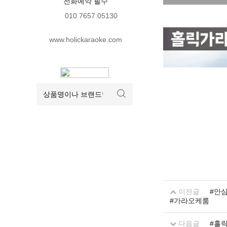
전화예약 필수
010.7657.05130
www.holickaraoke.com
이전글
#안
#가라오케룸
다음글
#홀릭