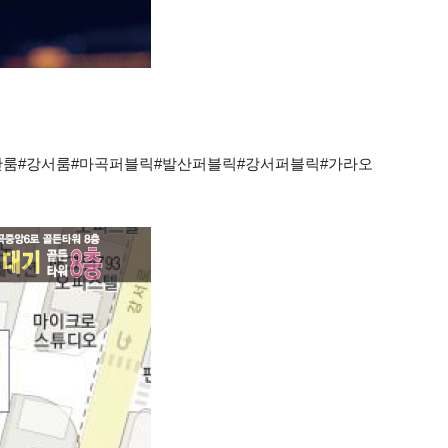
산룸#강서룸#마곡퍼블릭#발산퍼블릭#강서퍼블릭#가라오