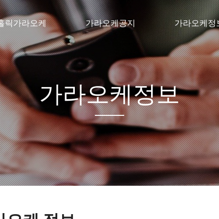
 홀릭가라오케
가라오케공지
가라오케정
마곡 가라오케
#강서가라오케
자유게시판
서퍼블릭
마곡 노래방
가라오케정보
서노래방
발산 노래방
강서 노래방