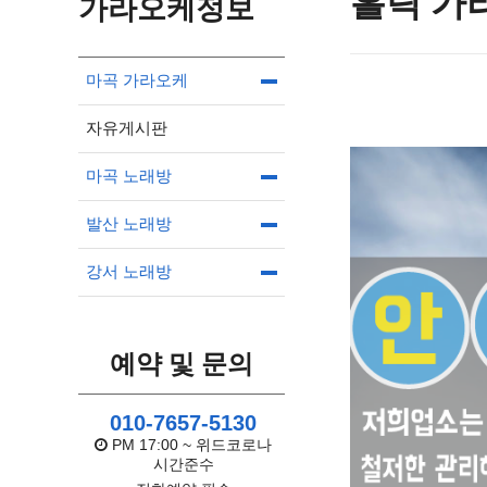
홀릭 가
가라오케정보
마곡 가라오케
자유게시판
마곡 노래방
발산 노래방
강서 노래방
예약 및 문의
010-7657-5130
PM 17:00 ~ 위드코로나
시간준수