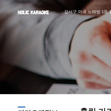
강서구 마곡 노래방 1등
#마곡룸#발산룸
#마곡가라오케#발산가라오케
#마곡퍼블릭#발산퍼블릭#강
#마곡노래방#발산노래방#강