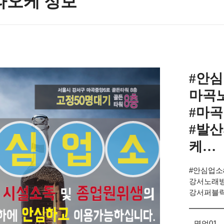
라오케 정보
#안
마곡
#마
#발
케…
#안심업소
강서노래방
강서퍼블
명언01