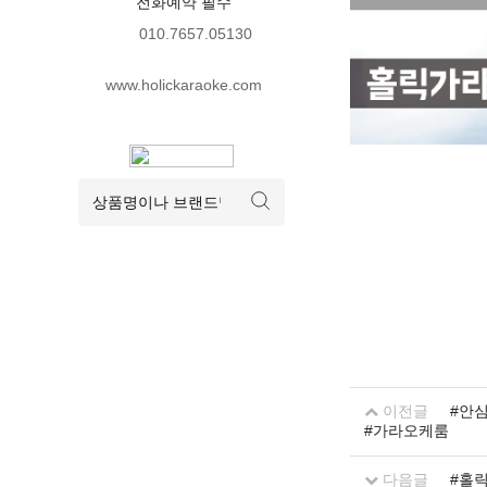
전화예약 필수
010.7657.05130
www.holickaraoke.com
이전글
#안
#가라오케룸
다음글
#홀릭