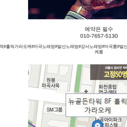
예약은 필수
010-7657-5130
방역#홀릭가라오케#마곡노래방#발산노래방#강서노래방#마곡룸#발
케룸