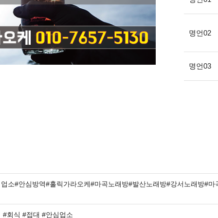
명언02
명언03
심업소#안심방역#홀릭가라오케#마곡노래방#발산노래방#강서노래방#마
 #회식 #접대 #안심업소